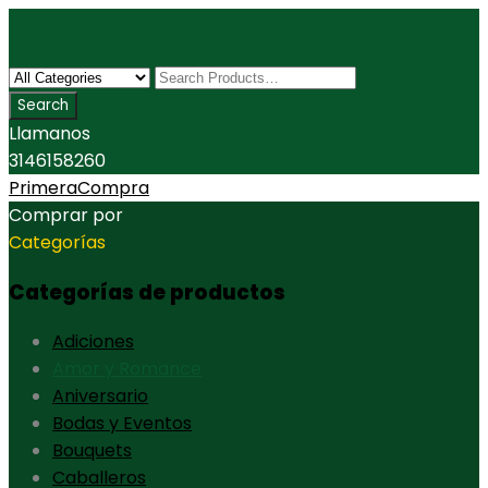
Llamanos
3146158260
PrimeraCompra
Comprar por
Categorías
Categorías de productos
Adiciones
Amor y Romance
Aniversario
Bodas y Eventos
Bouquets
Caballeros