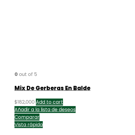
0
out of 5
Mix De Gerberas En Balde
$
182,000
Add to cart
Añadir a la lista de deseos
Comparar
Vista rápida