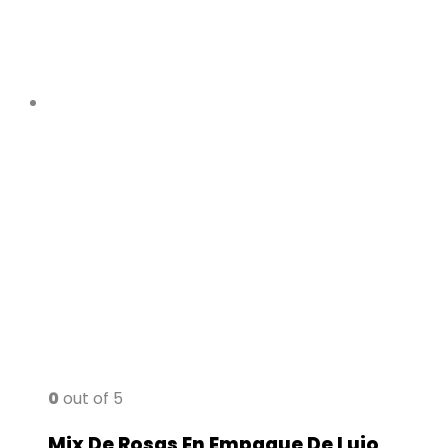
0
out of 5
Mix De Rosas En Empaque De Lujo