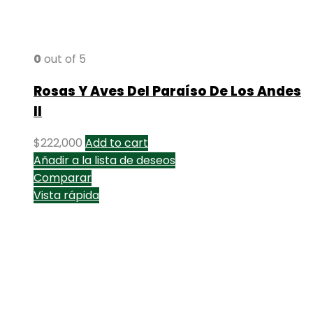
0
out of 5
Rosas Y Aves Del Paraíso De Los Andes
II
$
222,000
Add to cart
Añadir a la lista de deseos
Comparar
Vista rápida