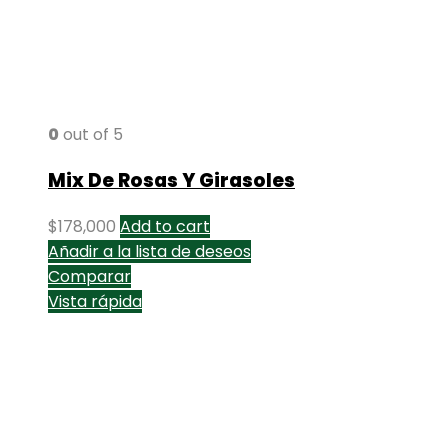
0
out of 5
Mix De Rosas Y Girasoles
$
178,000
Add to cart
Añadir a la lista de deseos
Comparar
Vista rápida