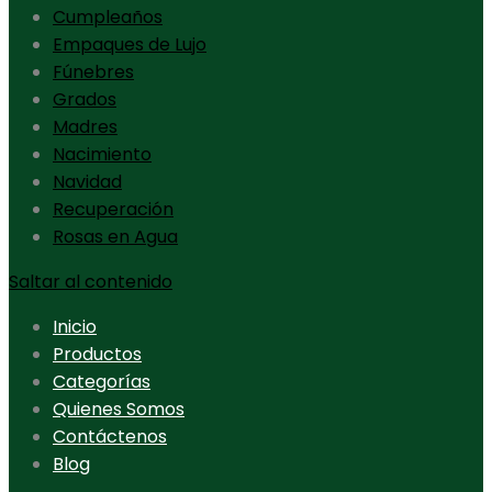
Cumpleaños
Empaques de Lujo
Fúnebres
Grados
Madres
Nacimiento
Navidad
Recuperación
Rosas en Agua
Saltar al contenido
Inicio
Productos
Categorías
Quienes Somos
Contáctenos
Blog