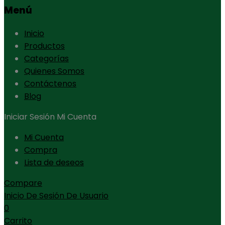
Menú
Inicio
Productos
Categorías
Quienes Somos
Contáctenos
Blog
Iniciar Sesión
Mi Cuenta
Mi Cuenta
Compra
Lista de deseos
Compare
Inicio De Sesión De Usuario
0
Carrito