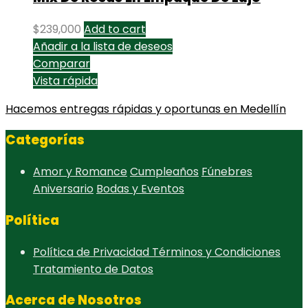
$
239,000
Add to cart
Añadir a la lista de deseos
Comparar
Vista rápida
Hacemos entregas rápidas y oportunas en Medellín
Categorías
Amor y Romance
Cumpleaños
Fúnebres
Aniversario
Bodas y Eventos
Política
Política de Privacidad
Términos y Condiciones
Tratamiento de Datos
Acerca de Nosotros