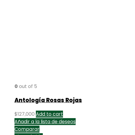
0
out of 5
Antología Rosas Rojas
$
127,000
Add to cart
Añadir a la lista de deseos
Comparar