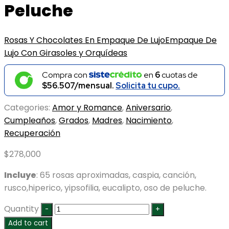
Peluche
Rosas Y Chocolates En Empaque De Lujo
Empaque De
Lujo Con Girasoles y Orquídeas
Compra con
en
6
cuotas de
$56.507/mensual.
Solicita tu cupo.
Categories:
Amor y Romance
,
Aniversario
,
Cumpleaños
,
Grados
,
Madres
,
Nacimiento
,
Recuperación
$
278,000
Incluye
: 65 rosas aproximadas, caspia, canción,
rusco,hiperico, yipsofilia, eucalipto, oso de peluche.
Quantity
Add to cart