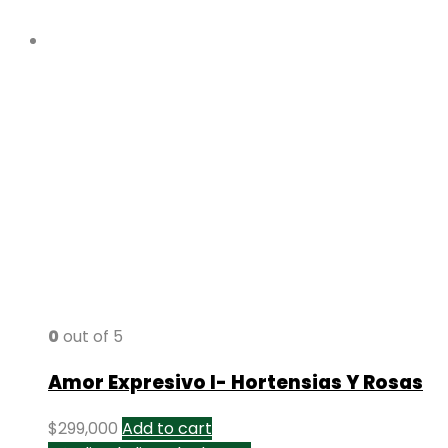
0
out of 5
Amor Expresivo I- Hortensias Y Rosas
$
299,000
Add to cart