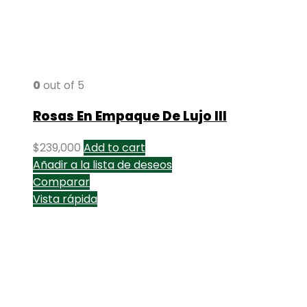
0
out of 5
Rosas En Empaque De Lujo III
$
239,000
Add to cart
Añadir a la lista de deseos
Comparar
Vista rápida