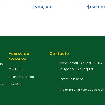
u
u
t
t
$
209,000
$
158,00
o
o
f
f
5
5
Acerca de
Contacto
Nosotros
Transversal 34sur # 39-64
dad
Envigado - Antioquia
Contacto
Sobre nosotros
+57 3146158260
os
Site Map
info@floreriainteractiva.co