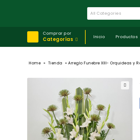
All Categories
Comprar por
Inicio
Productos
Categorías
»
»
Home
Tienda
Arreglo Funebre XIII- Orquideas y 
🔍