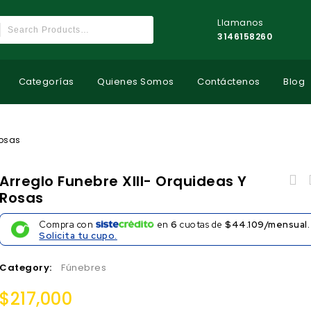
Llamanos
3146158260
Categorías
Quienes Somos
Contáctenos
Blog
Rosas
Arreglo Funebre XIII- Orquideas Y
Rosas
Compra con
en
6
cuotas de
$44.109/mensual.
Solicita tu cupo.
Category:
Fúnebres
$
217,000