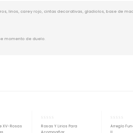
iros, linos, carey rojo, cintas decorativas, gladiolos, base de ma
se momento de duelo.
0
0
re XV-Rosas
Rosas Y Lirios Para
Arreglo Fun
o
o
as
Acompañar
II