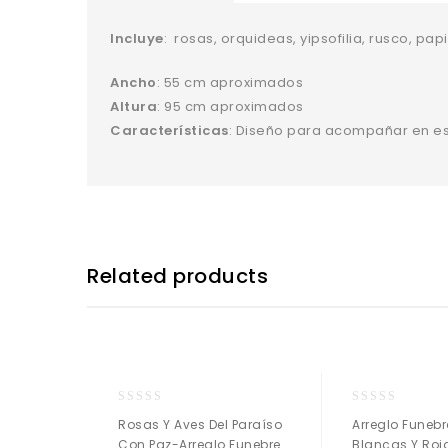
Incluye
: rosas, orquideas, yipsofilia, rusco, pap
Ancho
: 55 cm aproximados
Altura
: 95 cm aproximados
Características
: Diseño para acompañar en e
Related products
0
0
Rosas Y Aves Del Paraíso
Arreglo Funeb
o
o
Con Paz-Arreglo Funebre
Blancas Y Roj