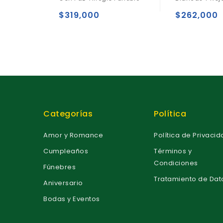
u
u
t
t
$
319,000
$
262,000
o
o
f
f
5
5
Categorías
Política
Amor y Romance
Política de Privaci
Cumpleaños
Términos y
Condiciones
Fúnebres
Tratamiento de Dat
Aniversario
Bodas y Eventos