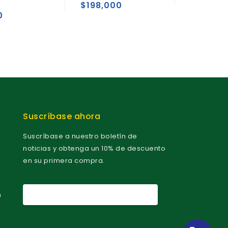
u
u
$
198,000
t
t
0
$
158,
o
o
f
f
5
5
Suscríbase ahora
Suscríbase a nuestro boletín de
noticias y obtenga un 10% de descuento
en su primera compra.
m