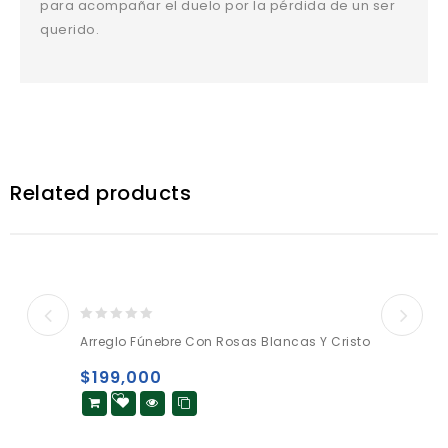
para acompañar el duelo por la pérdida de un ser
querido.
Related products
0
Arreglo Fúnebre Con Rosas Blancas Y Cristo
out
of
$
199,000
5