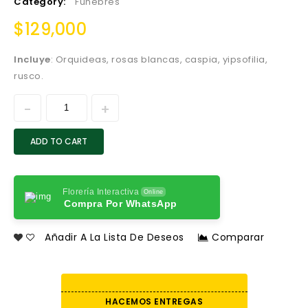
Category:
Fúnebres
$
129,000
Incluye
: Orquideas, rosas blancas, caspia, yipsofilia,
rusco.
ADD TO CART
Florería Interactiva
Online
Compra Por WhatsApp
Añadir A La Lista De Deseos
Comparar
HACEMOS ENTREGAS