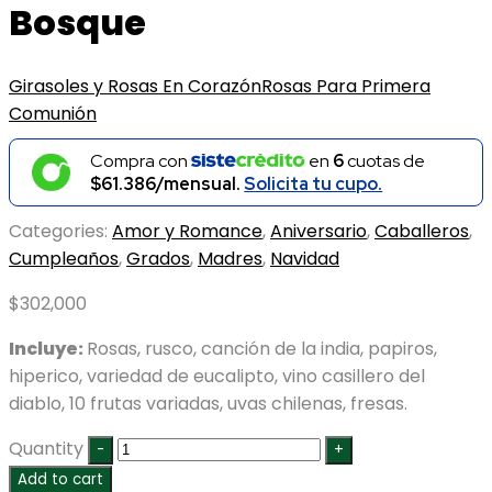
Bosque
Girasoles y Rosas En Corazón
Rosas Para Primera
Comunión
Compra con
en
6
cuotas de
$61.386/mensual.
Solicita tu cupo.
Categories:
Amor y Romance
,
Aniversario
,
Caballeros
,
Cumpleaños
,
Grados
,
Madres
,
Navidad
$
302,000
Incluye:
Rosas, rusco, canción de la india, papiros,
hiperico, variedad de eucalipto, vino casillero del
diablo, 10 frutas variadas, uvas chilenas, fresas.
Quantity
Add to cart