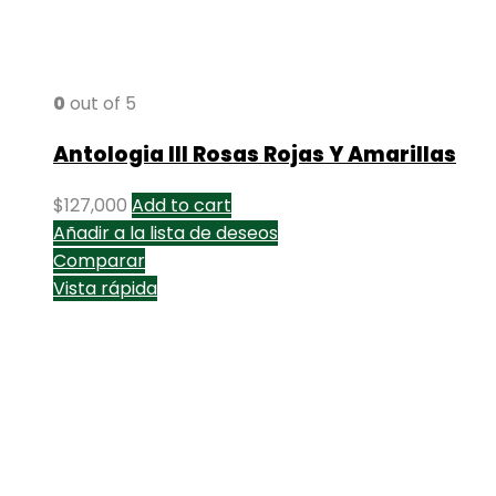
0
out of 5
Antologia III Rosas Rojas Y Amarillas
$
127,000
Add to cart
Añadir a la lista de deseos
Comparar
Vista rápida