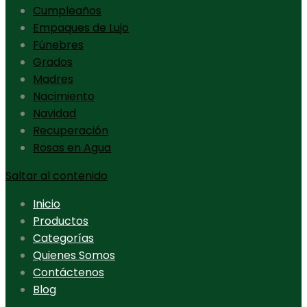
Cumpleaños
Empaques de Lujo
Fúnebres
Grados
Madres
Nacimiento
Navidad
Recuperación
Rosas en Agua
Saltar al contenido
Inicio
Productos
Categorías
Quienes Somos
Contáctenos
Blog