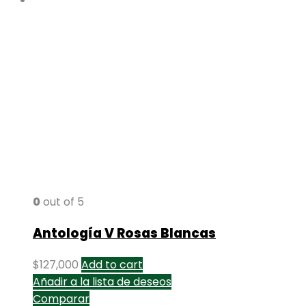
0
out of 5
Antología V Rosas Blancas
$
127,000
Add to cart
Añadir a la lista de deseos
Comparar