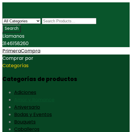
Llamanos
3146158260
PrimeraCompra
Comprar por
Categorías
Categorías de productos
Adiciones
Amor y Romance
Aniversario
Bodas y Eventos
Bouquets
Caballeros