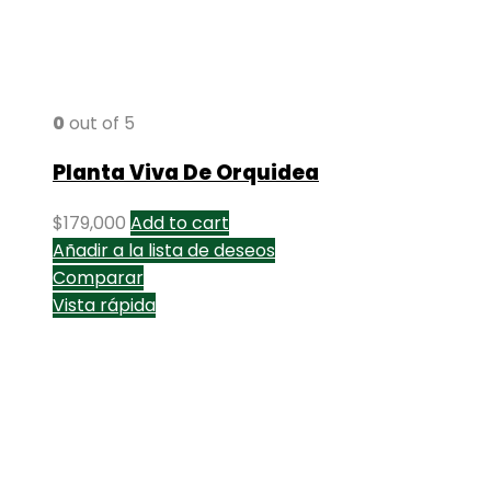
0
out of 5
Planta Viva De Orquidea
$
179,000
Add to cart
Añadir a la lista de deseos
Comparar
Vista rápida