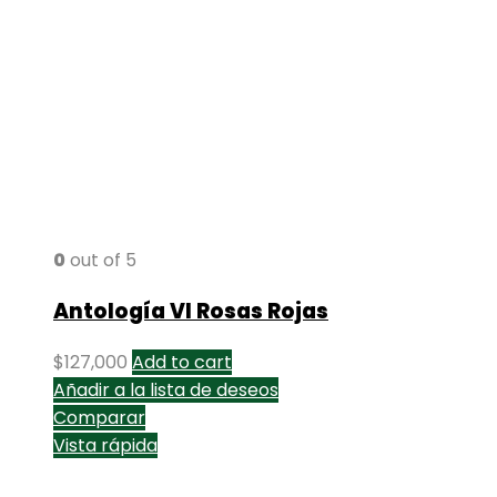
0
out of 5
Antología VI Rosas Rojas
$
127,000
Add to cart
Añadir a la lista de deseos
Comparar
Vista rápida