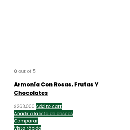
0
out of 5
Armonía Con Rosas, Frutas Y
Chocolates
$
263,000
Add to cart
Añadir a la lista de deseos
Comparar
Vista rápida