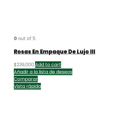
0
out of 5
Rosas En Empaque De Lujo III
$
239,000
Add to cart
Añadir a la lista de deseos
Comparar
Vista rápida