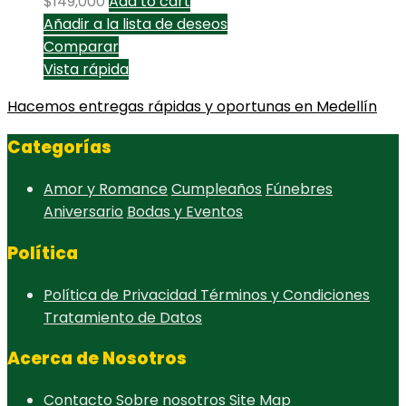
$
149,000
Add to cart
Añadir a la lista de deseos
Comparar
Vista rápida
Hacemos entregas rápidas y oportunas en Medellín
Categorías
Amor y Romance
Cumpleaños
Fúnebres
Aniversario
Bodas y Eventos
Política
Política de Privacidad
Términos y Condiciones
Tratamiento de Datos
Acerca de Nosotros
Contacto
Sobre nosotros
Site Map