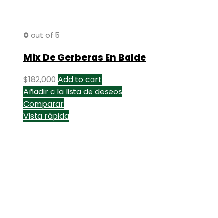
0
out of 5
Mix De Gerberas En Balde
$
182,000
Add to cart
Añadir a la lista de deseos
Comparar
Vista rápida