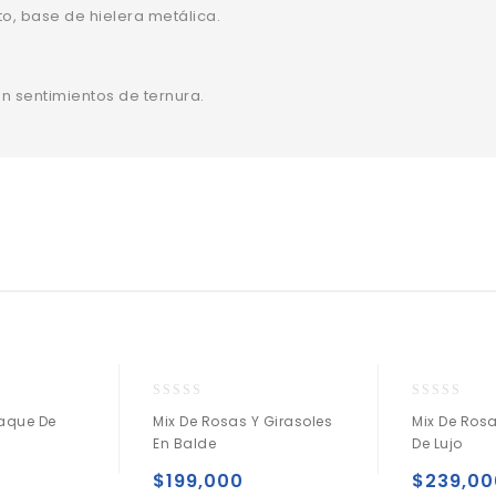
to, base de hielera metálica.
on sentimientos de ternura.
0
0
aque De
Mix De Rosas Y Girasoles
Mix De Ros
o
o
En Balde
De Lujo
u
u
t
t
$
199,000
$
239,00
o
o