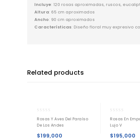
Incluye
: 120 rosas aproximadas, ruscos, eucalip
Altura
: 65 cm aproximados
Ancho
: 90 cm aproximados
Características
: Diseño floral muy expresivo c
Related products
0
0
Rosas Y Aves Del Paraíso
Rosas En Emp
o
o
De Los Andes
Lujo V
u
u
t
t
$
199,000
$
195,000
o
o