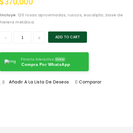
$
370,000
Incluye
: 120 rosas aproximadas, ruscos, eucalipto, base de
hielera metálica.
ADD TO CART
Florería Interactiva
Online
Compra Por WhatsApp
Añadir A La Lista De Deseos
Comparar