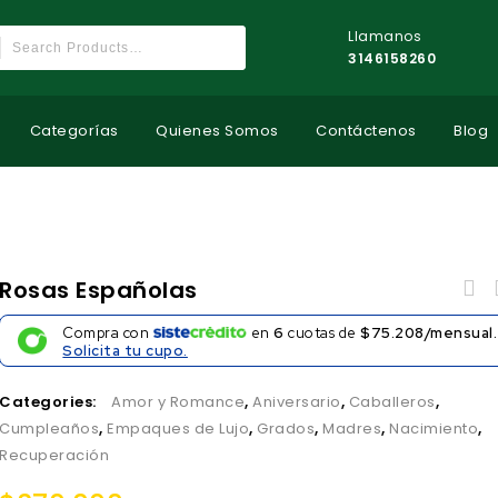
Llamanos
3146158260
Categorías
Quienes Somos
Contáctenos
Blog
Rosas Españolas
Compra con
en
6
cuotas de
$75.208/mensual.
Solicita tu cupo.
Categories:
Amor y Romance
,
Aniversario
,
Caballeros
,
Cumpleaños
,
Empaques de Lujo
,
Grados
,
Madres
,
Nacimiento
,
Recuperación