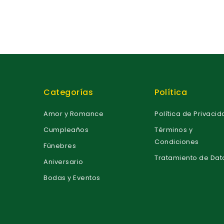
f
f
5
5
Categorías
Política
Amor y Romance
Política de Privaci
Cumpleaños
Términos y
Condiciones
Fúnebres
Tratamiento de Dat
Aniversario
Bodas y Eventos