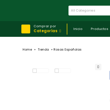
All Categories
Comprar por
Inicio
Productos
Categorías
»
»
Home
Tienda
Rosas Españolas
🔍