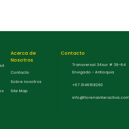
f
f
5
5
Acerca de
Contacto
Nosotros
Transversal 34sur # 39-64
dad
Envigado - Antioquia
Contacto
Sobre nosotros
+57 3146158260
os
Site Map
info@floreriainteractiva.co