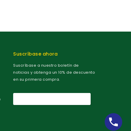
f
f
5
5
Suscríbase ahora
Suscríbase a nuestro boletín de
noticias y obtenga un 10% de descuento
en su primera compra.
m