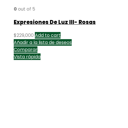
0
out of 5
Expresiones De Luz III- Rosas
$
229,000
Add to cart
Añadir a la lista de deseos
Comparar
Vista rápida