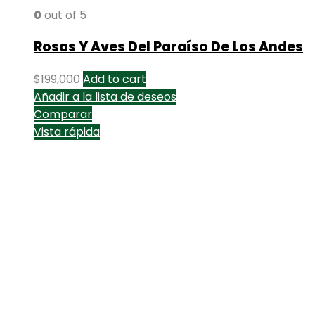
0
out of 5
Rosas Y Aves Del Paraíso De Los Andes
$
199,000
Add to cart
Añadir a la lista de deseos
Comparar
Vista rápida