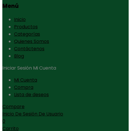
Menú
Inicio
Productos
Categorías
Quienes Somos
Contáctenos
Blog
Iniciar Sesión
Mi Cuenta
Mi Cuenta
Compra
Lista de deseos
Compare
Inicio De Sesión De Usuario
0
Carrito