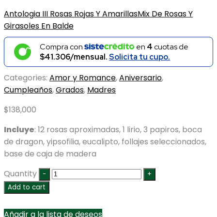
Antologia III Rosas Rojas Y Amarillas
Mix De Rosas Y
Girasoles En Balde
Compra con
en
4
cuotas de
$41.306/mensual.
Solicita tu cupo.
Categories:
Amor y Romance
,
Aniversario
,
Cumpleaños
,
Grados
,
Madres
$
138,000
Incluye
: 12 rosas aproximadas, 1 lirio, 3 papiros, boca
de dragon, yipsofilia, eucalipto, follajes seleccionados,
base de caja de madera
Quantity
Add to cart
Añadir a la lista de deseos