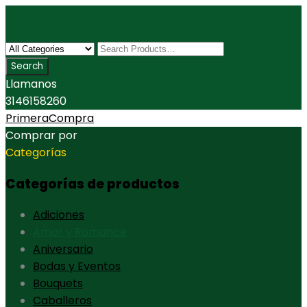
Llamanos
3146158260
PrimeraCompra
Comprar por
Categorías
Categorías de productos
Adiciones
Amor y Romance
Aniversario
Bodas y Eventos
Bouquets
Caballeros