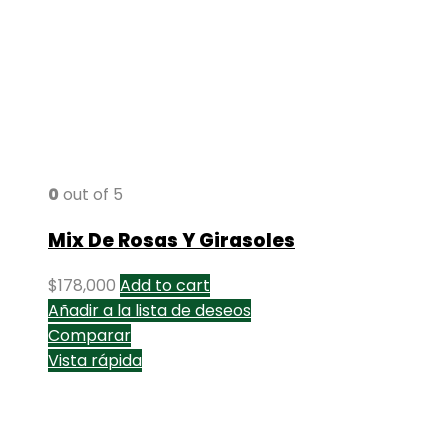
0
out of 5
Mix De Rosas Y Girasoles
$
178,000
Add to cart
Añadir a la lista de deseos
Comparar
Vista rápida