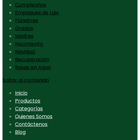
Cumpleaños
Empaques de Lujo
Fúnebres
Grados
Madres
Nacimiento
Navidad
Recuperación
Rosas en Agua
Saltar al contenido
Inicio
Productos
Categorías
Quienes Somos
Contáctenos
Blog