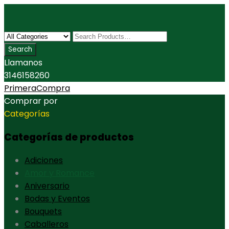
Llamanos
3146158260
PrimeraCompra
Comprar por
Categorías
Categorías de productos
Adiciones
Amor y Romance
Aniversario
Bodas y Eventos
Bouquets
Caballeros