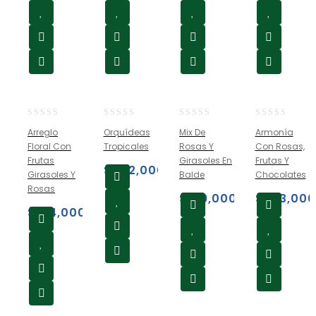
0
0
0
0
Arreglo
Orquídeas
Mix De
Armonía
out
out
out
out
Floral Con
Tropicales
Rosas Y
Con Rosas,
of
of
of
of
Frutas
Girasoles En
Frutas Y
5
5
5
5
$
302,000
Girasoles Y
Balde
Chocolates
Rosas
$
199,000
$
263,000
$
194,000