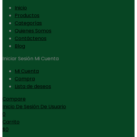
Inicio
Productos
Categorías
Quienes Somos
Contáctenos
Blog
Iniciar Sesión
Mi Cuenta
Mi Cuenta
Compra
Lista de deseos
Compare
Inicio De Sesión De Usuario
0
Carrito
$
0