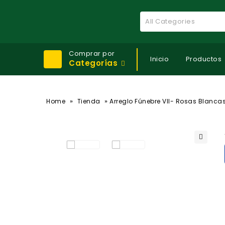
All Categories
Comprar por
Inicio
Productos
Categorías
»
»
Home
Tienda
Arreglo Fúnebre VII- Rosas Blanca
🔍