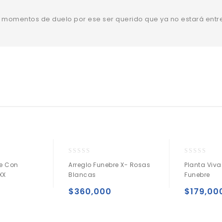
r momentos de duelo por ese ser querido que ya no estará entr
0
0
re Con
Arreglo Funebre X- Rosas
Planta Viv
o
o
XX
Blancas
Funebre
u
u
t
t
$
360,000
$
179,00
o
o
f
f
5
5