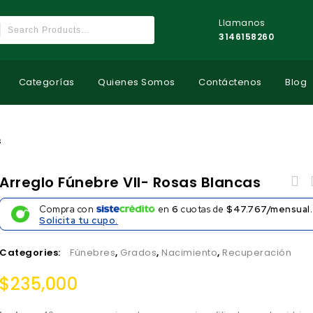
Llamanos
3146158260
Categorías
Quienes Somos
Contáctenos
Blog
s
Arreglo Fúnebre VII- Rosas Blancas
Compra con
en
6
cuotas de
$47.767/mensual.
Solicita tu cupo.
Categories:
Fúnebres
,
Grados
,
Nacimiento
,
Recuperación
$
235,000