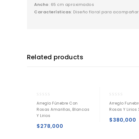
Ancho
: 65 cm aproximados
Características
: Diseño floral para acompaña
Related products
0
0
Arreglo Fúnebre Con
Arreglo Funeb
o
o
Rosas Amarillas, Blancas
Rosas Y Lirios 
u
u
Y Lirios
t
t
$
380,000
o
o
$
278,000
f
f
5
5