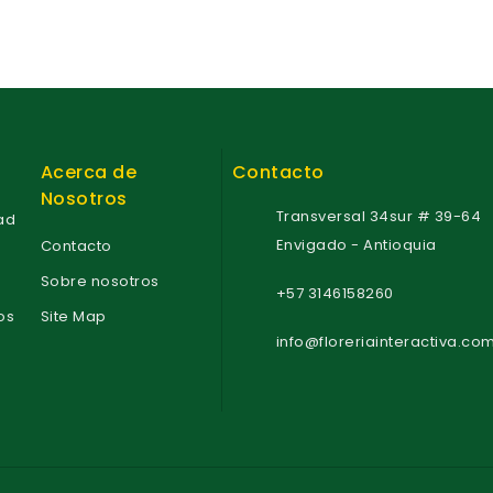
Acerca de
Contacto
Nosotros
Transversal 34sur # 39-64
dad
Envigado - Antioquia
Contacto
Sobre nosotros
+57 3146158260
os
Site Map
info@floreriainteractiva.co