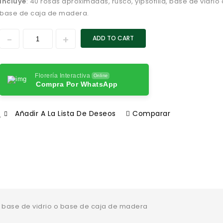
Incluye
: 40 rosas aproximadas, rusco, yipsofilia, base de vidrio 
base de caja de madera.
ADD TO CART
Florería Interactiva
Online
Compra Por WhatsApp
Añadir A La Lista De Deseos
Comparar
a, base de vidrio o base de caja de madera