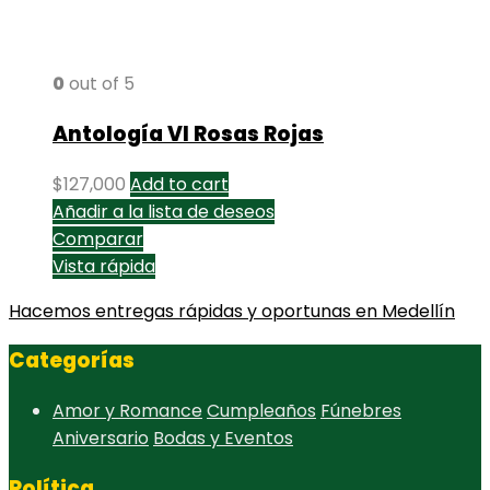
0
out of 5
Antología VI Rosas Rojas
$
127,000
Add to cart
Añadir a la lista de deseos
Comparar
Vista rápida
Hacemos entregas rápidas y oportunas en Medellín
Categorías
Amor y Romance
Cumpleaños
Fúnebres
Aniversario
Bodas y Eventos
Política