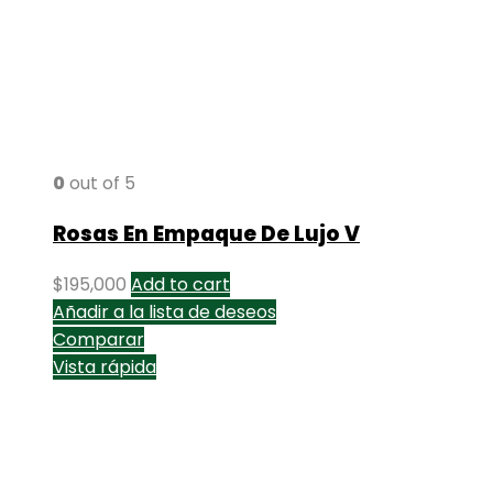
0
out of 5
Rosas En Empaque De Lujo V
$
195,000
Add to cart
Añadir a la lista de deseos
Comparar
Vista rápida