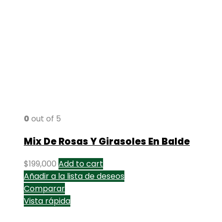
0
out of 5
Mix De Rosas Y Girasoles En Balde
$
199,000
Add to cart
Añadir a la lista de deseos
Comparar
Vista rápida