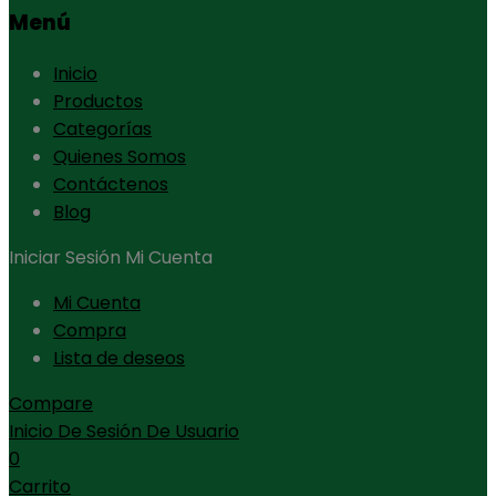
Menú
Inicio
Productos
Categorías
Quienes Somos
Contáctenos
Blog
Iniciar Sesión
Mi Cuenta
Mi Cuenta
Compra
Lista de deseos
Compare
Inicio De Sesión De Usuario
0
Carrito