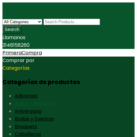
Llamanos
3146158260
PrimeraCompra
Comprar por
Categorías
Categorías de productos
Adiciones
Amor y Romance
Aniversario
Bodas y Eventos
Bouquets
Caballeros