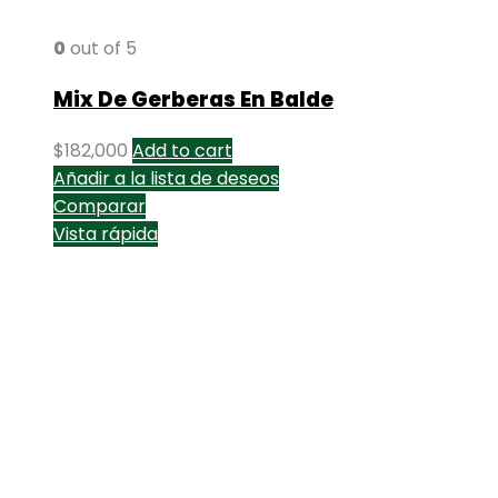
0
out of 5
Mix De Gerberas En Balde
$
182,000
Add to cart
Añadir a la lista de deseos
Comparar
Vista rápida