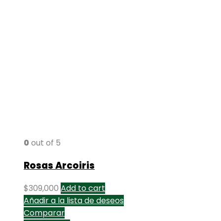
0
out of 5
Rosas Arcoiris
$
309,000
Add to cart
Añadir a la lista de deseos
Comparar