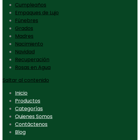
Cumpleaños
Empaques de Lujo
Fúnebres
Grados
Madres
Nacimiento
Navidad
Recuperación
Rosas en Agua
Saltar al contenido
Inicio
Productos
Categorías
Quienes Somos
Contáctenos
Blog