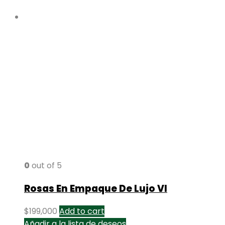
0
out of 5
Rosas En Empaque De Lujo VI
$
199,000
Add to cart
Añadir a la lista de deseos