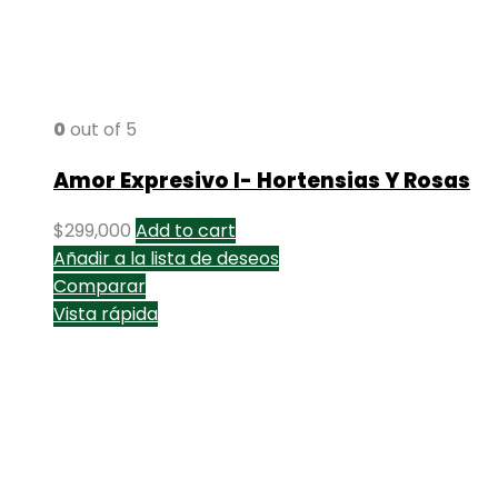
0
out of 5
Amor Expresivo I- Hortensias Y Rosas
$
299,000
Add to cart
Añadir a la lista de deseos
Comparar
Vista rápida